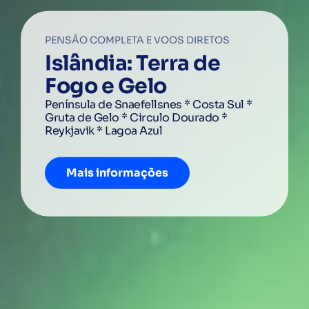
PENSÃO COMPLETA E VOOS DIRETOS
9 A 12 DE SETEMBRO
ÚLTIMAS OPORTUNIDADES
Pacotes Férias
Islândia: Terra de
Magia da Costa
Luas de MEL
Encontre as suas férias ideais e desfrute do
sol!
Fogo e Gelo
Amalfitana
Encontre as melhores viagens
de lua de mel a
destinos como Japão, Caraíbas, Equador,
Península de Snaefellsnes * Costa Sul *
Nápoles, Capri, Salerno, Positano, Amalfi,
Dubai, Tailândia e muito mais ...
Gruta de Gelo * Circulo Dourado *
Desde 480€
Pompeia
Reykjavik * Lagoa Azul
Consultar
Reserve já!
Mais informações
Mais informações