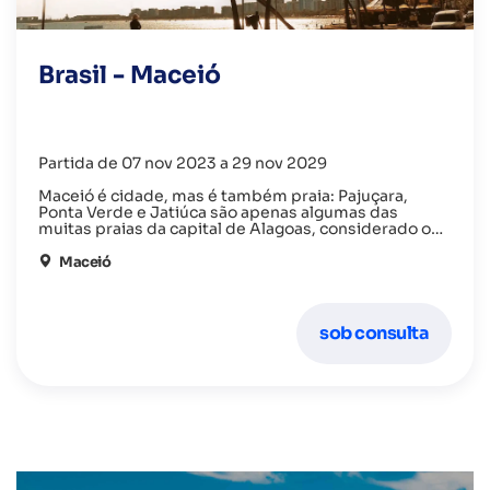
Brasil - Maceió
Partida de 07 nov 2023 a 29 nov 2029
Maceió é cidade, mas é também praia: Pajuçara,
Ponta Verde e Jatiúca são apenas algumas das
muitas praias da capital de Alagoas, considerado o
litoral mais bonito do Nordeste.
A orla costeira é protegida por recifes que tornam o
mar, azul e esverdeado, muito calmo e próprio para
Maceió
banhos.
Passear na cidade, sem sair da «muvuca», implica
caminhar no calçadão ou pedalar na ciclovia, fazer
comprinhas no meio do mar de barracas coloridas e
sob consulta
aproveitar uma das muitas praias que são autênticas
piscinas naturais.