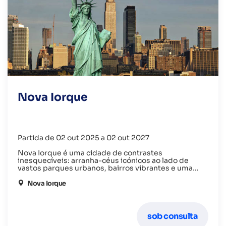
Nova Iorque
Partida de 02 out 2025 a 02 out 2027
Nova Iorque é uma cidade de contrastes
inesquecíveis: arranha-céus icónicos ao lado de
vastos parques urbanos, bairros vibrantes e uma
cena cultural pulsante que vai desde museus de
classe mundial até espetáculos que encantam no
Nova Iorque
coração da Broadway
sob consulta