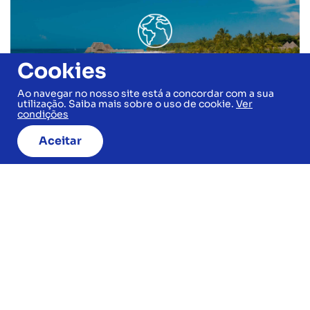
Não encontra o que procura? Na PROMARTUR
Cookies
planeamos à SUA MEDIDA, a viagem que
sempre sonhou!
Ao navegar no nosso site está a concordar com a sua
utilização. Saiba mais sobre o uso de cookie.
Ver
Saiba mais
condições
Aceitar
Newsletter
Seja o primeiro a conhecer as
nossas ofertas!