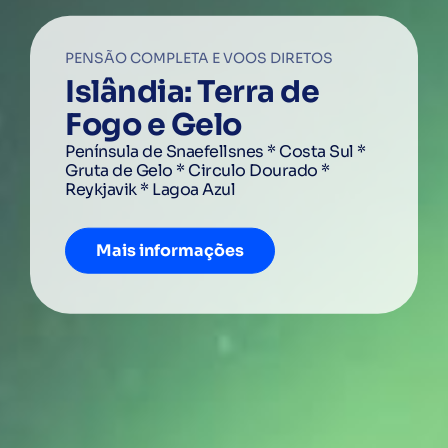
PENSÃO COMPLETA E VOOS DIRETOS
9 A 12 DE SETEMBRO
ÚLTIMAS OPORTUNIDADES
Pacotes Férias
Islândia: Terra de
Magia da Costa
Luas de MEL
Encontre as suas férias ideais e desfrute do
sol!
Fogo e Gelo
Amalfitana
Encontre as melhores viagens
de lua de mel a
destinos como Japão, Caraíbas, Equador,
Península de Snaefellsnes * Costa Sul *
Nápoles, Capri, Salerno, Positano, Amalfi,
Dubai, Tailândia e muito mais ...
Gruta de Gelo * Circulo Dourado *
Desde 480€
Pompeia
Reykjavik * Lagoa Azul
Consultar
Reserve já!
Mais informações
Mais informações