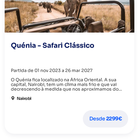
Quénia - Safari Clássico
Partida de 01 nov 2023 a 26 mar 2027
O Quénia fica localizado na África Oriental. A sua
capital, Nairobi, tem um clima mais frio e que vai
decrescendo à medida que nos aproximamos do
Monte Quénia.
Este bonito destino foca-se nas imensas reservas de
vida selvagem onde pode realizar um safari para
Nairobi
observar a natureza viva e pura e descobrir os “Big
Five”: leão, leopardo, búfalo, rinoceronte e elefante.
Desde
2299€