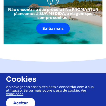
Não encontra o que procura? Na PROMARTUR
planeamos à SUA MEDIDA, a viagem que
sempre sonhou!
Saiba mais
Newsletter
Cookies
Seja o primeiro a conhecer as
Ao navegar no nosso site está a concordar com a sua
nossas ofertas!
utilização. Saiba mais sobre o uso de cookie.
Ver
condições
Novidades, destinos e promoções da Promartur.
Aceitar