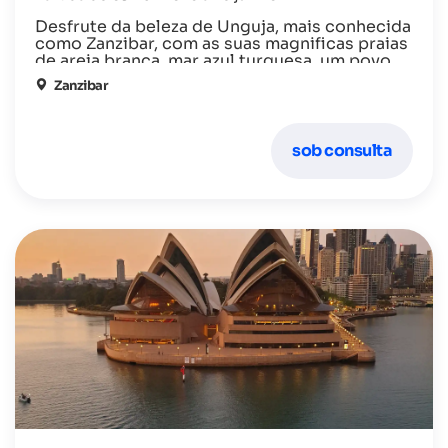
Desfrute da beleza de Unguja, mais conhecida
como Zanzibar, com as suas magnificas praias
de areia branca, mar azul turquesa, um povo
de sorriso fácil e fantásticos hoteis num
Zanzibar
ambiente exótico.
sob consulta