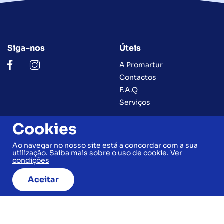
Siga-nos
Úteis
A Promartur
Contactos
F.A.Q
Serviços
Cookies
Legal
Contactos
Ao navegar no nosso site está a concordar com a sua
utilização. Saiba mais sobre o uso de cookie.
Ver
Condições Gerais
(+351) 263 590 000
condições
(+351) 969 080 376
Política de Privacidade e
(Chamada para a rede fixa
Cookies
Aceitar
nacional)
Livro de Reclamações
geral@promartur.pt
Ficha Informativa
De 2ª a 6ª feira
Normalizada
Das 09h30 às 13h00