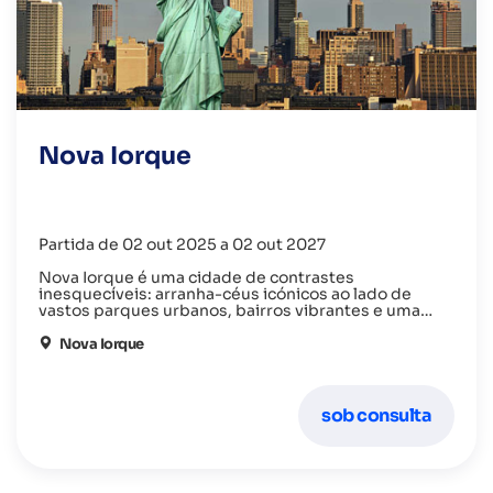
Nova Iorque
Partida de 02 out 2025 a 02 out 2027
Nova Iorque é uma cidade de contrastes
inesquecíveis: arranha-céus icónicos ao lado de
vastos parques urbanos, bairros vibrantes e uma
cena cultural pulsante que vai desde museus de
classe mundial até espetáculos que encantam no
Nova Iorque
coração da Broadway
sob consulta