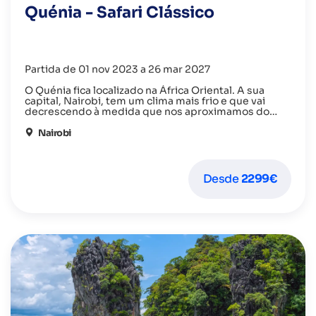
Quénia - Safari Clássico
Partida de 01 nov 2023 a 26 mar 2027
O Quénia fica localizado na África Oriental. A sua
capital, Nairobi, tem um clima mais frio e que vai
decrescendo à medida que nos aproximamos do
Monte Quénia.
Este bonito destino foca-se nas imensas reservas de
vida selvagem onde pode realizar um safari para
Nairobi
observar a natureza viva e pura e descobrir os “Big
Five”: leão, leopardo, búfalo, rinoceronte e elefante.
Desde
2299€