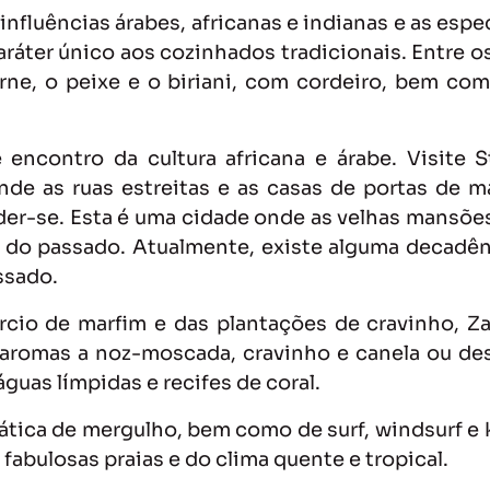
nfluências árabes, africanas e indianas e as espe
aráter único aos cozinhados tradicionais. Entre os
arne, o peixe e o biriani, com cordeiro, bem co
 encontro da cultura africana e árabe. Visite
onde as ruas estreitas e as casas de portas de m
rder-se. Esta é uma cidade onde as velhas mansões
 do passado. Atualmente, existe alguma decadê
ssado.
rcio de marfim e das plantações de cravinho, Z
s aromas a noz-moscada, cravinho e canela ou des
guas límpidas e recifes de coral.
rática de mergulho, bem como de surf, windsurf e k
fabulosas praias e do clima quente e tropical.