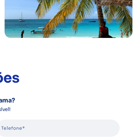
ões
rama?
ível!