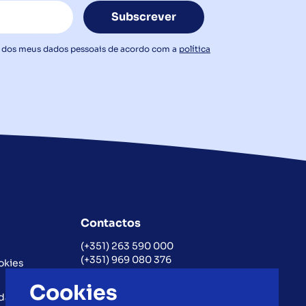
Subscrever
o dos meus dados pessoais de acordo com a
política
Contactos
(+351) 263 590 000
(+351) 969 080 376
okies
(Chamada para a rede fixa nacional)
Cookies
geral@promartur.pt
ada