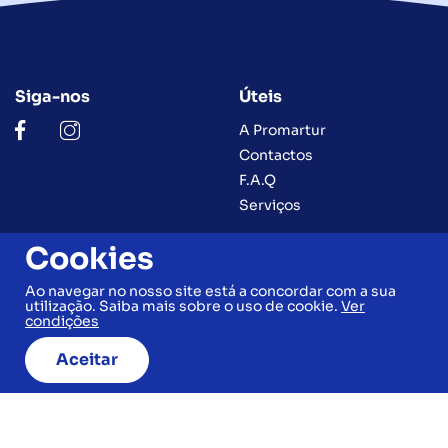
Siga-nos
Úteis
A Promartur
Contactos
F.A.Q
Serviços
Cookies
Legal
Contactos
Ao navegar no nosso site está a concordar com a sua
utilização. Saiba mais sobre o uso de cookie.
Ver
Condições Gerais
(+351) 263 590 000
condições
(+351) 969 080 376
Política de Privacidade e
(Chamada para a rede fixa
Cookies
Aceitar
nacional)
Livro de Reclamações
geral@promartur.pt
Ficha Informativa
De 2ª a 6ª feira
Normalizada
Das 09h30 às 13h00