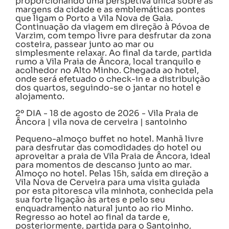
proporcionando uma perspetiva única sobre as
margens da cidade e as emblemáticas pontes
que ligam o Porto a Vila Nova de Gaia.
Continuação da viagem em direção à Póvoa de
Varzim, com tempo livre para desfrutar da zona
costeira, passear junto ao mar ou
simplesmente relaxar. Ao final da tarde, partida
rumo a Vila Praia de Âncora, local tranquilo e
acolhedor no Alto Minho. Chegada ao hotel,
onde será efetuado o check-in e a distribuição
dos quartos, seguindo-se o jantar no hotel e
alojamento.
2º DIA - 18 de agosto de 2026 - Vila Praia de
Âncora | vila nova de cerveira | santoinho
Pequeno-almoço buffet no hotel. Manhã livre
para desfrutar das comodidades do hotel ou
aproveitar a praia de Vila Praia de Âncora, ideal
para momentos de descanso junto ao mar.
Almoço no hotel. Pelas 15h, saída em direção a
Vila Nova de Cerveira para uma visita guiada
por esta pitoresca vila minhota, conhecida pela
sua forte ligação às artes e pelo seu
enquadramento natural junto ao rio Minho.
Regresso ao hotel ao final da tarde e,
posteriormente, partida para o Santoinho,