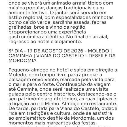
onde se viverá um animado arraial típico com
música popular, danças tradicionais e um
ambiente festivo. O jantar será servido em
estilo regional, com especialidades minhotas
como caldo verde, sardinha assada, febras
grelhadas, broa e vinho da região,
proporcionando uma experiência
gastronómica autêntica. No final do arraial,
regresso ao hotel e alojamento.
3º DIA - 19 DE AGOSTO DE 2026 - MOLEDO |
CAMINHA | VIANA DO CASTELO - DESFILE DA
MORDOMIA
Pequeno-almoço no hotel e saída em direção a
Moledo, com tempo livre para apreciar a
paisagem envolvente, marcada pela vista para
o mar e para o forte. Continuação da viagem
até Caminha, onde será realizada uma visita
guiada pelo centro histórico, destacando-se o
seu património arquitetónico, as ruas típicas e
a ligação ao rio Minho. Almoço em restaurante.
De tarde, partida para Viana do Castelo, cidade
rica em tradições e cultura, onde se assistirá
ao emblemático desfile da Mordomia, um dos
momentos mais marcantes das festas,