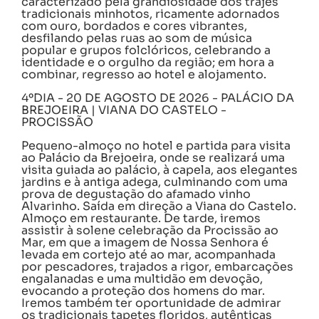
caracterizado pela grandiosidade dos trajes
tradicionais minhotos, ricamente adornados
com ouro, bordados e cores vibrantes,
desfilando pelas ruas ao som de música
popular e grupos folclóricos, celebrando a
identidade e o orgulho da região; em hora a
combinar, regresso ao hotel e alojamento.
4ºDIA - 20 DE AGOSTO DE 2026 - PALÁCIO DA
BREJOEIRA | VIANA DO CASTELO -
PROCISSÃO
Pequeno-almoço no hotel e partida para visita
ao Palácio da Brejoeira, onde se realizará uma
visita guiada ao palácio, à capela, aos elegantes
jardins e à antiga adega, culminando com uma
prova de degustação do afamado vinho
Alvarinho. Saída em direção a Viana do Castelo.
Almoço em restaurante. De tarde, iremos
assistir à solene celebração da Procissão ao
Mar, em que a imagem de Nossa Senhora é
levada em cortejo até ao mar, acompanhada
por pescadores, trajados a rigor, embarcações
engalanadas e uma multidão em devoção,
evocando a proteção dos homens do mar.
Iremos também ter oportunidade de admirar
os tradicionais tapetes floridos, autênticas