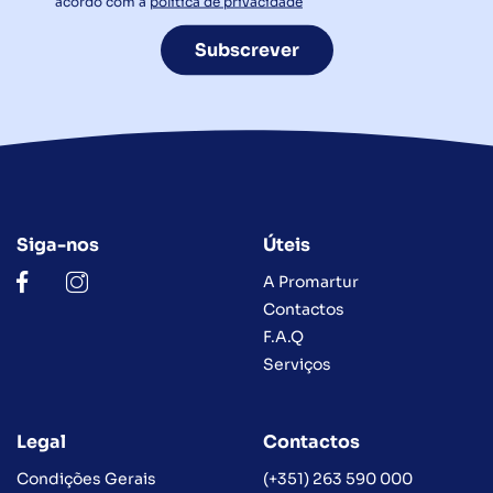
acordo com a
política de privacidade
Subscrever
Siga-nos
Úteis
A Promartur
Contactos
F.A.Q
Serviços
Legal
Contactos
Condições Gerais
(+351) 263 590 000