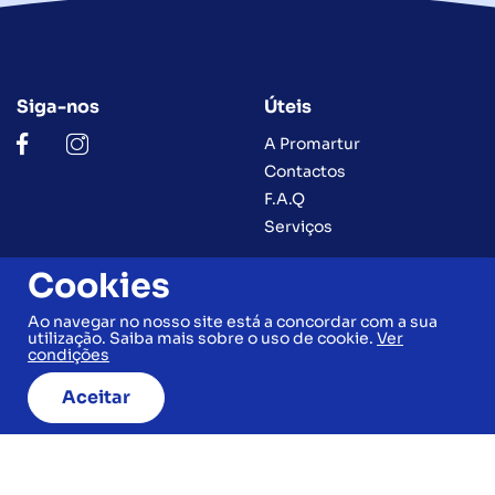
Siga-nos
Úteis
A Promartur
Contactos
F.A.Q
Serviços
Cookies
Legal
Contactos
Ao navegar no nosso site está a concordar com a sua
utilização. Saiba mais sobre o uso de cookie.
Ver
Condições Gerais
(+351) 263 590 000
condições
(+351) 969 080 376
Política de Privacidade e
(Chamada para a rede fixa
Cookies
Aceitar
nacional)
Livro de Reclamações
geral@promartur.pt
Ficha Informativa
De 2ª a 6ª feira
Normalizada
Das 09h30 às 13h00